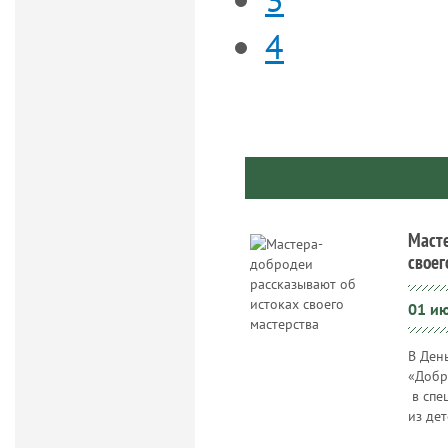
4
Масте
своег
01 ию
В Ден
«Добр
в спе
из де